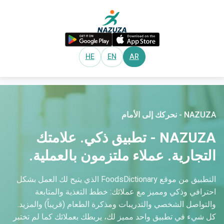
HE
EN
AR
NAZUZA - نحركك إلى الأمام
NAZUZA - تطبيق ذكي. علامتك
التجارية. عملاء ملتزمون بالعملية.
التطبيق من موقع FoodsDictionary الذي يتيح لك العمل بشكل
احترافي وذكي ومميز مع عملائك: خطط التغذية والمتابعة
والتواصل الشخصي والتدريبات ومذكرة الطعام (قريباً) والمزيد.
كل شيء في تطبيق واحد مميز لك، يربطك بعملائك كما لم تختبر